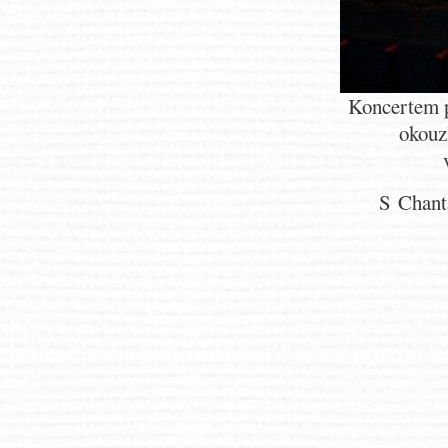
Koncertem p
okouz
S Chanta