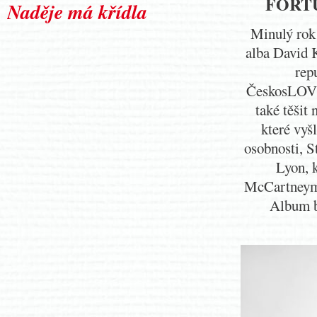
FORT
Naděje má křídla
Minulý rok 
alba David K
rep
ČeskosLOVEn
také těši
které vyš
osobnosti, S
Lyon, 
McCartneym.
Album by