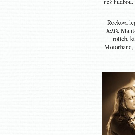
než hudbou.
Rocková leg
Ježíš. Maji
rolích, k
Motorband, 