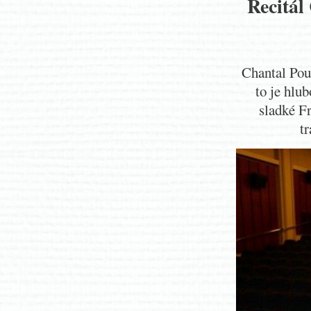
Recitál
Chantal Poul
to je hlu
sladké Fr
t