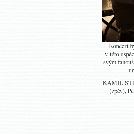
Koncert b
v této uspě
svým fanoušk
um
KAMIL STŘI
(zpěv), Pe