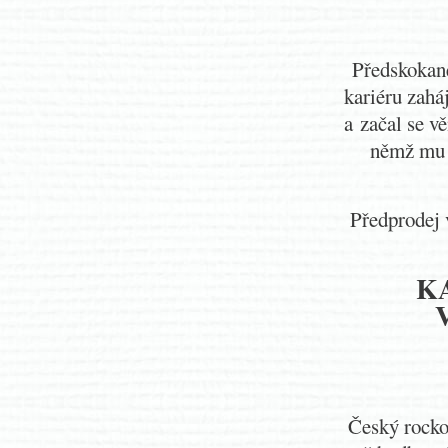
Předskokane
kariéru zahá
a začal se v
němž mu 
Předprodej 
K
Český rockov